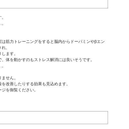
す。
…。
実は筋力トレーニングをすると脳内からドーパミンやβエン
され、
リします。
で、体を動かすのもストレス解消には良いそうです。
…。
りません。
燥を改善したりする効果も見込めます。
ージを御覧ください。