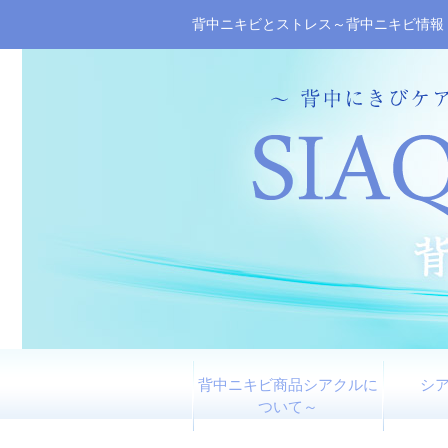
背中ニキビとストレス～背中ニキビ情報
背中ニキビ商品シアクルに
シ
ついて～